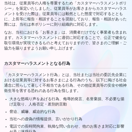
当社は、従業員等の人権を尊重するため「カスタマーハラスメントポリ
シー」を策定いたしました。従業員等がお客さまからカスタマーハラス
メントを受けた際は、従業員等には毅然とした態度で対応するととも
に、上長等に報告・相談することを奨励しており、報告・相談があった
際には、当社は本ポリシーに則り組織的に対応します。
なお、当社における「お客さま」は、消費者だけでなく事業者も含まれ
ます。カスタマーハラスメントに適切に対応することで、公正で健全な
取引環境が実現できるものと考えておりますので、皆さまのご理解・ご
協力を賜りますようお願い申し上げます。
M
カスタマーハラスメントとなる行為
「カスタマーハラスメント行為」とは、当社または当社の委託先企業に
おける従業員等に対するお客さまによる行為のうち、以下に掲げる社会
通念に照らして著しく不相当である行為、その他従業員等の安全や精神
JOIN
衛生等を害する恐れのある行為を指します。
大きな怒鳴り声をあげる行為、侮辱的発言、名誉棄損、不必要な揚
LOGI
げ足取り、人格否定・差別的言動
脅迫、威嚇、威迫的な行為
当社への虚偽の情報提供、言いがかり行為
電話での長時間拘束、執拗な問い合わせ、他のお客さま対応に影響
が及ぶ迷惑行為