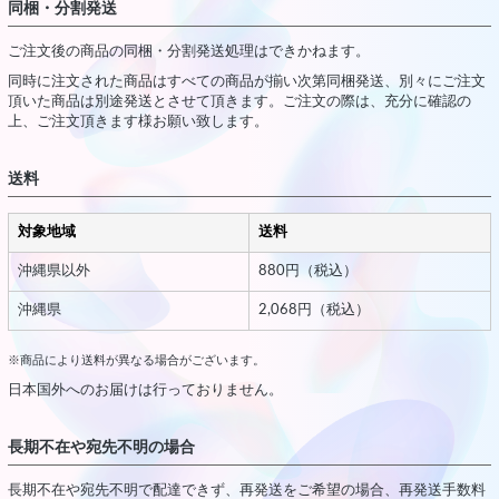
同梱・分割発送
ご注文後の商品の同梱・分割発送処理はできかねます。
同時に注文された商品はすべての商品が揃い次第同梱発送、別々にご注文
頂いた商品は別途発送とさせて頂きます。ご注文の際は、充分に確認の
上、ご注文頂きます様お願い致します。
送料
M
対象地域
送料
沖縄県以外
880円（税込）
沖縄県
2,068円（税込）
JOIN
※商品により送料が異なる場合がございます。
LOGI
日本国外へのお届けは行っておりません。
長期不在や宛先不明の場合
長期不在や宛先不明で配達できず、再発送をご希望の場合、再発送手数料