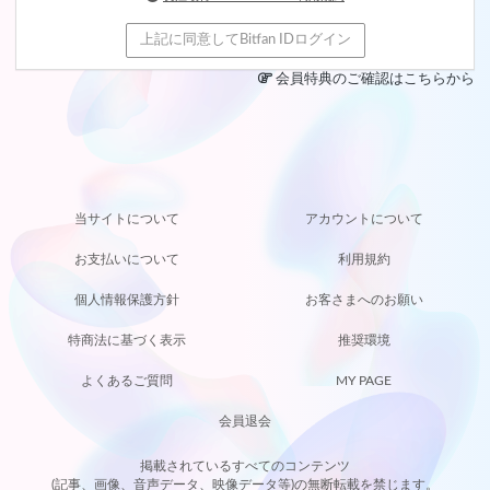
上記に同意してBitfan IDログイン
会員特典のご確認はこちらから
M
当サイトについて
アカウントについて
お支払いについて
利用規約
個人情報保護方針
お客さまへのお願い
JOIN
特商法に基づく表示
推奨環境
LOGI
よくあるご質問
MY PAGE
会員退会
掲載されているすべてのコンテンツ
(記事、画像、音声データ、映像データ等)の無断転載を禁じます。