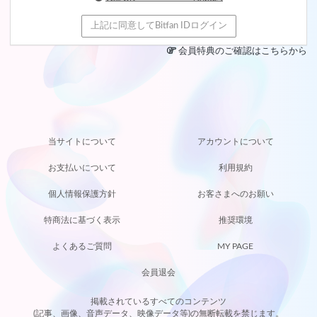
上記に同意してBitfan IDログイン
会員特典のご確認はこちらから
M
当サイトについて
アカウントについて
お支払いについて
利用規約
個人情報保護方針
お客さまへのお願い
JOIN
特商法に基づく表示
推奨環境
LOGI
よくあるご質問
MY PAGE
会員退会
掲載されているすべてのコンテンツ
(記事、画像、音声データ、映像データ等)の無断転載を禁じます。